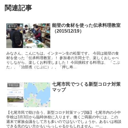
関連記事
能登の食材を使った伝承料理教室
食学部
（2015/12/19）
みなさん、こんにちは。インターン生の松梨です。 今回は能登の食
材を使った「伝承料理教室」！ 参加者の方同士で、楽しくおしゃべ
りしながら、楽しくお料理しました！ 今回挑戦する料理は、 「こぶ
た」、「治部煮（じぶに）」、「押し寿...
七尾市民でつくる新型コロナ対策
学校日誌
マップ
【七尾市民で助け合う、新型コロナ対策マップβ版】 七尾市内の小中
学校は3月3日から臨時休校に入ります。働くご両親の中には、この
週末で家族会議をして方も多いのではないでしょうか。あるいは相談
できる先のない方かもいらっしゃるかもしれません。一...