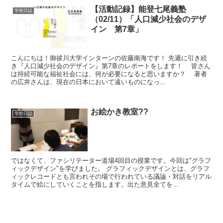
【活動記録】能登七尾義塾
学校日誌
（02/11）「人口減少社会のデザ
イン 第7章」
こんにちは！御祓川大学インターンの佐藤南海です！ 先週に引き続
き『人口減少社会のデザイン』第7章のレポートをします！ 皆さん
は持続可能な福祉社会には、何が必要になると思いますか？ 著者
の広井さんは、現在の日本において遠いものになっ...
お絵かき教室??
学校日誌
ではなくて、ファシリテーター道場4回目の授業です。今回は"グラフ
ィックデザイン"を学びました。 グラフィックデザインとは、グラフ
ィックレコードとも言われその場で行われている議論・対話をリアル
タイムで絵にしていくことを指します。出た意見全てを...