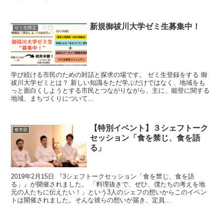
新規御祓川大学ゼミ生募集中！
ゼミ生限定
学び続ける市民のための対話と探求の場です。 ゼミ生登録をする 御
祓川大学ゼミとは？ 新しい知識をただ学ぶだけではなく、地域をも
っと面白くしようとする市民とつながりながら、主に、能登に関する
地域、まちづくりについて...
【特別イベント】３シェフトーク
食学部
セッション「食を禁じ、食を語
る」
2019年2月15日 『3シェフトークセッション「食を禁じ、食を語
る」』が開催されました。 「料理抜きで、ぜひ、僕たちの考えを地
元の人たちに伝えたい！」という3人のシェフの想いからこのイベン
トは開催されました。そんな彼らの想いが届き、定員...