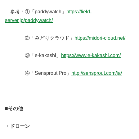
参考：①「paddywatch」
https://field-
server.jp/paddywatch/
②「みどりクラウド」
https://midori-cloud.net/
③「e-kakashi」
https://www.e-kakashi.com/
④「Sensprout Pro」
http://sensprout.com/ja/
■その他
・ドローン