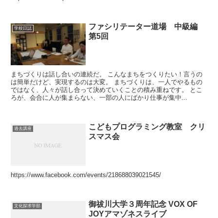
ファシリテーター道場 中級編
学校日誌
第5回
まちづくりは話し合いの連続だ。 こんなまちをつくりたい！言うの
は簡単だけど、実現するのは大変。 まちづくりは、一人でやるもの
ではなく、人々が話し合って決めていくことの積み重ねです。 とこ
ろが、会合に人が集まらない、一部の人にばかり仕事が集中...
こどもプログラミング教室 クリ
過去講座
スマス会
https://www.facebook.com/events/218688039021545/
御祓川大学３周年記念 VOX OF
文化探求学部
JOYアマゾネスライブ