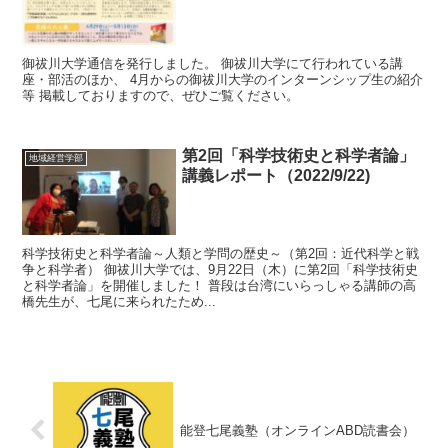
御祓川大学通信を発行しました。 御祓川大学にて行われている講
座・部活のほか、 4月からの御祓川大学のインターンシップ生の紹介
等 掲載しておりますので、ぜひご覧ください。
第2回「科学技術史と科学者論」
地域経営学部
講義レポート（2022/9/22)
科学技術史と科学者論～人類と学問の歴史～（第2回：近代科学と戦
争と科学者） 御祓川大学では、9月22日（木）に第2回「科学技術史
と科学者論」を開催しました！ 普段は台湾にいらっしゃる講師の高
橋先生が、七尾に来られたため...
能登七尾義塾（オンラインABD読書会）