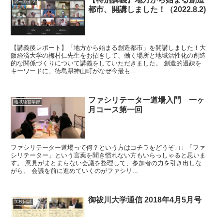
アーカイブ
都市、開講しました！（2022.8.2)
【講義後レポート】「地方から始まる創造都市」を開講しました！大
阪経済大学の梅村仁先生をお招きして、働く場所と地域活性化の創造
的な関係づくりについて講義をしていただきました。 創造的過疎を
キーワードに、徳島県神山町がなぜ今最も...
ファシリテーター道場入門 一ヶ
地域経営学部
月コース第一回
ファシリテーター道場って何？という方はコチラをどうぞ↓↓↓ 「ファ
シリテーター」という言葉を聞き慣れない方もいらっしゃると思いま
す。 意見がまとまらない会議を整理して、参加者の力を引き出しな
がら、 会議を前に進めていくのがファシリ...
御祓川大学通信 2018年4月5月号
学校日誌