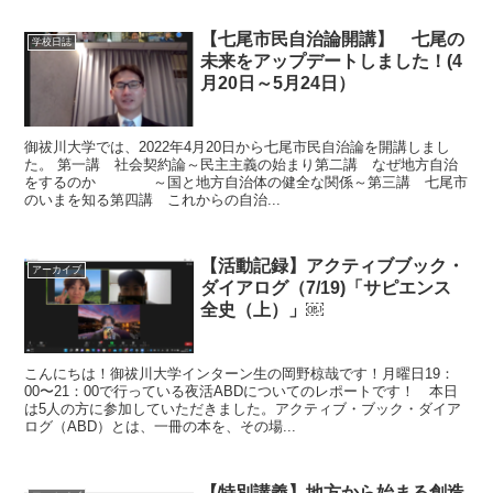
【七尾市民自治論開講】 七尾の
学校日誌
未来をアップデートしました！(4
月20日～5月24日）
御祓川大学では、2022年4月20日から七尾市民自治論を開講しまし
た。 第一講 社会契約論～民主主義の始まり第二講 なぜ地方自治
をするのか ～国と地方自治体の健全な関係～第三講 七尾市
のいまを知る第四講 これからの自治...
【活動記録】アクティブブック・
アーカイブ
ダイアログ（7/19)「サピエンス
全史（上）」￼
こんにちは！御祓川大学インターン生の岡野椋哉です！月曜日19：
00〜21：00で行っている夜活ABDについてのレポートです！ 本日
は5人の方に参加していただきました。アクティブ・ブック・ダイア
ログ（ABD）とは、一冊の本を、その場...
【特別講義】地方から始まる創造