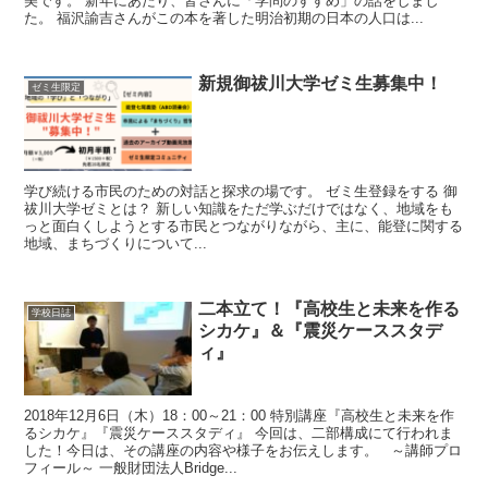
美です。 新年にあたり、皆さんに「学問のすすめ」の話をしまし
た。 福沢諭吉さんがこの本を著した明治初期の日本の人口は...
新規御祓川大学ゼミ生募集中！
ゼミ生限定
学び続ける市民のための対話と探求の場です。 ゼミ生登録をする 御
祓川大学ゼミとは？ 新しい知識をただ学ぶだけではなく、地域をも
っと面白くしようとする市民とつながりながら、主に、能登に関する
地域、まちづくりについて...
二本立て！『高校生と未来を作る
学校日誌
シカケ』＆『震災ケーススタデ
ィ』
2018年12月6日（木）18：00～21：00 特別講座『高校生と未来を作
るシカケ』『震災ケーススタディ』 今回は、二部構成にて行われま
した！今日は、その講座の内容や様子をお伝えします。 ～講師プロ
フィール～ 一般財団法人Bridge...