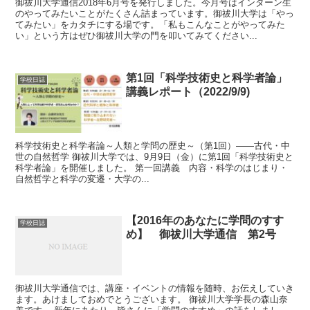
御祓川大学通信2018年6月号を発行しました。今月号はインターン生
のやってみたいことがたくさん詰まっています。御祓川大学は「やっ
てみたい」をカタチにする場です。「私もこんなことがやってみた
い」という方はぜひ御祓川大学の門を叩いてみてください...
第1回「科学技術史と科学者論」
学校日誌
講義レポート（2022/9/9)
科学技術史と科学者論～人類と学問の歴史～（第1回）――古代・中
世の自然哲学 御祓川大学では、9月9日（金）に第1回「科学技術史と
科学者論」を開催しました。 第一回講義 内容・科学のはじまり・
自然哲学と科学の変遷・大学の...
【2016年のあなたに学問のすす
学校日誌
め】 御祓川大学通信 第2号
御祓川大学通信では、講座・イベントの情報を随時、お伝えしていき
ます。あけましておめでとうございます。 御祓川大学学長の森山奈