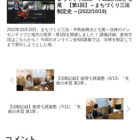
尾 【第1回】～まちづくり三法
制定史 ～(2022/10/19)
2022年10月19日、まちづくり三法・半島振興法と七尾～法律のイン
センティブと地方の現実～第1回を開催しました！ 講義詳細、参加方
法はこちらから！ 今回のオンライン全6回講義では、法律を制定して
まで実行しようとした地...
【活動記録】能登七尾義塾（6/13）「失
敗の本質 第1章」
【活動記録】能登七尾義塾（7/11）「失
敗の本質 第1章」
コメント