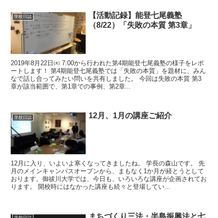
【活動記録】能登七尾義塾
学校日誌
（8/22）「失敗の本質 第3章」
2019年8月22日㈭ 7:00から行われた第4期能登七尾義塾の様子をレポ
ートします！ 第4期能登七尾義塾では「失敗の本質」を題材に、みん
なで話し合ってみたい問いを共有しました。 今回は失敗の本質 第3
章が該当範囲で、第1章での事例、第2章...
12月、1月の講座ご紹介
学校日誌
12月に入り、いよいよ寒くなってきましたね。 学長の森山です。 先
月のメインキャンパスオープンから、まもなく1か月が経とうとして
おります。御祓川大学では、今日も、いろいろな講座が企画されてお
ります。 開校時にはなかった講座も続々と登場してい...
まちづくり三法・半島振興法と七
学校日誌