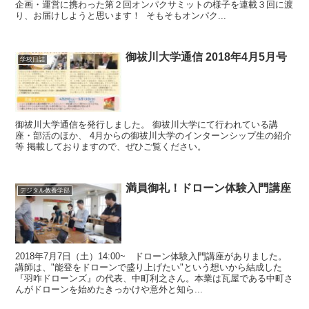
企画・運営に携わった第２回オンパクサミットの様子を連載３回に渡
り、お届けしようと思います！ そもそもオンパク...
御祓川大学通信 2018年4月5月号
学校日誌
御祓川大学通信を発行しました。 御祓川大学にて行われている講
座・部活のほか、 4月からの御祓川大学のインターンシップ生の紹介
等 掲載しておりますので、ぜひご覧ください。
満員御礼！ドローン体験入門講座
デジタル教養学部
2018年7月7日（土）14:00~ ドローン体験入門講座がありました。
講師は、"能登をドローンで盛り上げたい"という想いから結成した
『羽咋ドローンズ』の代表、中町利之さん。本業は瓦屋である中町さ
んがドローンを始めたきっかけや意外と知ら...