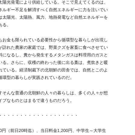
太陽光発電により供給している。そこで見えてくるのは、
ネルギー不足を解消すべく自然エネルギーに力を注いでい
は太陽光、太陽熱、風力、地熱発電など自然エネルギーを
ある。
もお金も限られている必要性から循環型な暮らしが出現し
が訪れた農家の家庭では、野菜クズを家畜に食べさせてい
料になるし、糞から発生するメタンガスは料理用のガスと
いる。さらに、収穫の終わった後に出る藁は、煮炊きと暖
れている。経済制裁下の北朝鮮の田舎では、自然とこのよ
循環型の暮らしが実践されているのだ。
すそんな普通の北朝鮮の人々の暮らしは、多くの人々が想
イプなものとはまるで違うものだろう。
・・・・・・・・・・・・・・・・・・・
00円（前日20時迄）、当日料金1,200円、中学生～大学生