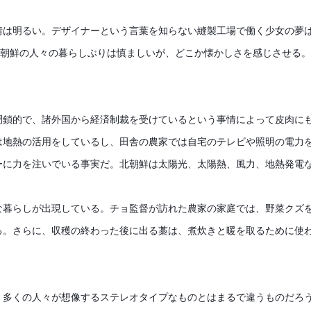
は明るい。デザイナーという言葉を知らない縫製工場で働く少女の夢は
北朝鮮の人々の暮らしぶりは慎ましいが、どこか懐かしさを感じさせる。
閉鎖的で、諸外国から経済制裁を受けているという事情によって皮肉に
は地熱の活用をしているし、田舎の農家では自宅のテレビや照明の電力
ーに力を注いでいる事実だ。北朝鮮は太陽光、太陽熱、風力、地熱発電
な暮らしが出現している。チョ監督が訪れた農家の家庭では、野菜クズ
る。さらに、収穫の終わった後に出る藁は、煮炊きと暖を取るために使
、多くの人々が想像するステレオタイプなものとはまるで違うものだろ