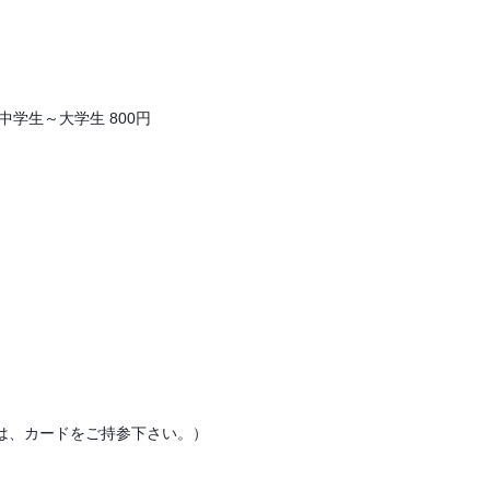
・
、中学生～大学生 800円
）
方は、カードをご持参下さい。）