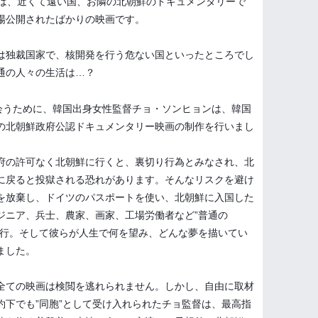
マは、近くて遠い国、お隣の北朝鮮のドキュメンタリーで
場公開されたばかりの映画です。
は独裁国家で、核開発を行う危ない国といったところでし
通の人々の生活は…？
出会うために、韓国出身女性監督チョ・ソンヒョンは、韓国
の北朝鮮政府公認ドキュメンタリー映画の制作を行いまし
府の許可なく北朝鮮に行くと、裏切り行為とみなされ、北
に戻ると投獄される恐れがあります。そんなリスクを避け
を放棄し、ドイツのパスポートを使い、北朝鮮に入国した
ジニア、兵士、農家、画家、工場労働者など”普通の
敢行。そして彼らが人生で何を望み、どんな夢を描いてい
ました。
全ての映画は検閲を逃れられません。しかし、自由に取材
約下でも”同胞”として受け入れられたチョ監督は、最高指