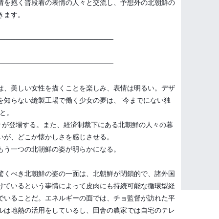
情を抱く普段着の表情の人々と交流し、予想外の北朝鮮の
きます。
────────────────────────
────────────────────────
は、美しい女性を描くことを楽しみ、表情は明るい。デザ
を知らない縫製工場で働く少女の夢は、”今までにない独
こと。
人々が登場する。また、経済制裁下にある北朝鮮の人々の暮
いが、どこか懐かしさを感じさせる。
もう一つの北朝鮮の姿が明らかになる。
驚くべき北朝鮮の姿の一面は、北朝鮮が閉鎖的で、諸外国
けているという事情によって皮肉にも持続可能な循環型経
でいることだ。エネルギーの面では、チョ監督が訪れた平
ルは地熱の活用をしているし、田舎の農家では自宅のテレ