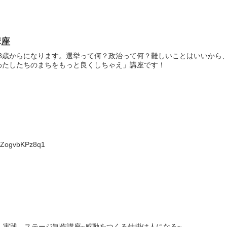
講座
18歳からになります。選挙って何？政治って何？難しいことはいいか
わたしたちのまちをもっと良くしちゃえ」講座です！
hPZogvbKPz8q1
】実践 ステージ制作講座~感動をつくる仕掛け人になる~