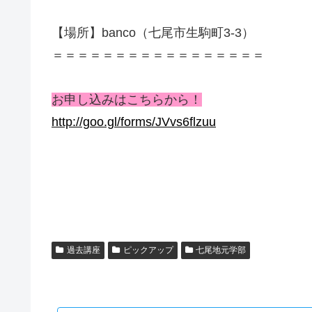
【場所】banco（七尾市生駒町3-3）
＝＝＝＝＝＝＝＝＝＝＝＝＝＝＝＝＝
お申し込みはこちらから！
http://goo.gl/forms/
JVvs6flzuu
過去講座
ピックアップ
七尾地元学部