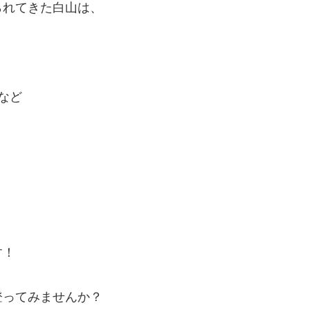
られてきた白
山は、
など
す！
登ってみませ
んか？