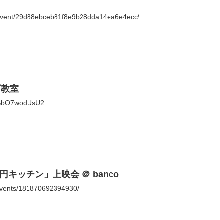
/event/29d88ebceb81f8e9b28dda14ea6e4ecc/
グ教室
DLSbO7wodUsU2
円キッチン」上映会 ＠ banco
events/181870692394930/