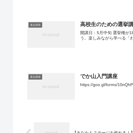
高校生のための選挙
過去講座
開講日：5月中旬 選挙権が
う。楽しみながら学べる「
でか山入門講座
過去講座
https://goo.gl/forms/10nQ
【あなたもステージを作れる！