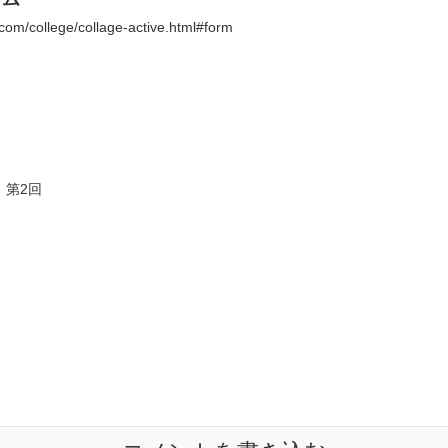
com/college/collage-active.html#form
 第2回