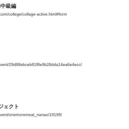
場中級編
com/college/collage-active.html#form
/event/29d88ebceb81f8e9b28dda14ea6e4ecc/
ロジェクト
/event/onemoremeal_nanao/19199/