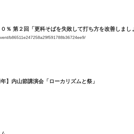
０％ 第２回「更科そばを失敗して打ち方を改善しまし
/event/b86511e247258a29f591788b36724ee9/
周年】内山節講演会「ローカリズムと祭」
ウム