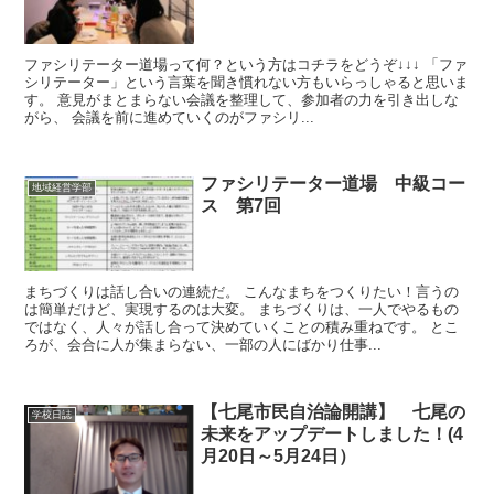
ファシリテーター道場って何？という方はコチラをどうぞ↓↓↓ 「ファ
シリテーター」という言葉を聞き慣れない方もいらっしゃると思いま
す。 意見がまとまらない会議を整理して、参加者の力を引き出しな
がら、 会議を前に進めていくのがファシリ...
ファシリテーター道場 中級コー
地域経営学部
ス 第7回
まちづくりは話し合いの連続だ。 こんなまちをつくりたい！言うの
は簡単だけど、実現するのは大変。 まちづくりは、一人でやるもの
ではなく、人々が話し合って決めていくことの積み重ねです。 とこ
ろが、会合に人が集まらない、一部の人にばかり仕事...
【七尾市民自治論開講】 七尾の
学校日誌
未来をアップデートしました！(4
月20日～5月24日）