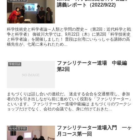
講義レポート（2022/9/22)
科学技術史と科学者論～人類と学問の歴史～（第2回：近代科学と戦
争と科学者） 御祓川大学では、9月22日（木）に第2回「科学技術史
と科学者論」を開催しました！ 普段は台湾にいらっしゃる講師の高
橋先生が、七尾に来られたため...
ファシリテーター道場 中級編
学校日誌
第2回
まちづくりは話し合いの連続だ。 迷走する会合を交通整理し、参加
者の力を引き出しながら前に進めていく役割を「ファシリテーター」
といいます。 ファシリテーター道場中級編は まちづくりのワークシ
ョップだけでなく、会社の会議でも、身に付けておきた...
ファシリテーター道場入門 一ヶ
地域経営学部
月コース第一回