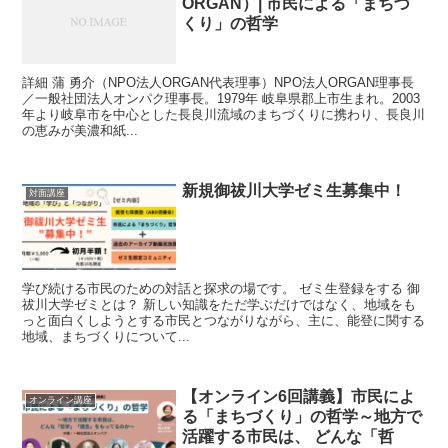
ORGAN）| 市民による「まちづ
くり」の哲学
詳細 蒲 勇介（NPO法人ORGAN代表理事）NPO法人ORGAN理事長
／一般社団法人オンパク理事長。1979年 岐阜県郡上市生まれ。2003
年より岐阜市を中心とした長良川流域のまちづくりに携わり、長良川
の恵みが美濃和紙...
新規御祓川大学ゼミ生募集中！
対面講座
学び続ける市民のための対話と探求の場です。 ゼミ生登録をする 御
祓川大学ゼミとは？ 新しい知識をただ学ぶだけではなく、地域をも
っと面白くしようとする市民とつながりながら、主に、能登に関する
地域、まちづくりについて...
【オンライン6回講義】市民によ
オンライン講座
る「まちづくり」の哲学～地方で
活躍する市民は、 どんな「哲