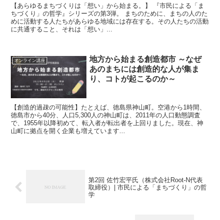
【あらゆるまちづくりは「想い」から始まる。】 『市民による「ま
ちづくり」の哲学』シリーズの第3弾。 まちのために、まちの人のた
めに活動する人たちがあらゆる地域には存在する。その人たちの活動
に共通すること、それは「想い」...
地方から始まる創造都市 ～なぜ
オンライン講座
あのまちには創造的な人が集ま
り、コトが起こるのか～
【創造的過疎の可能性】たとえば、徳島県神山町。空港から1時間、
徳島市から40分、人口5,300人の神山町は、2011年の人口動態調査
で、1955年以降初めて、転入者が転出者を上回りました。現在、神
山町に拠点を開く企業も増えています...
第2回 佐竹宏平氏（株式会社Root-N代表
取締役）| 市民による「まちづくり」の哲
学