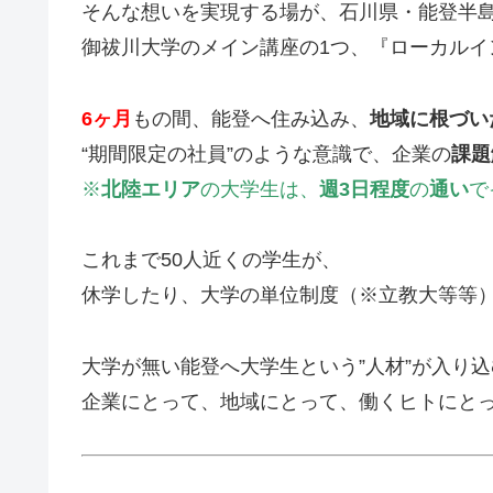
そんな想いを実現する場が、石川県・能登半
御祓川大学のメイン講座の1つ、『
ローカルイ
6ヶ月
もの間、能登へ住み込み、
地域に根づい
“期間限定の社員”のような意識で、企業の
課題
※
北陸エリア
の大学生は、
週3日程度
の
通い
で
これまで50人近くの学生が、
休学したり、大学の単位制度（※立教大等等
大学が無い能登へ大学生という”人材”が入り
企業にとって、地域にとって、働くヒトにと