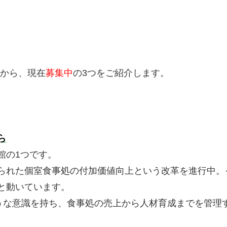
から、現在
募集中
の3つをご紹介します。
ら
館の1つです。
られた個室食事処の付加価値向上という改革を進行中。
と動いています。
うな意識を持ち、食事処の売上から人材育成までを管理す