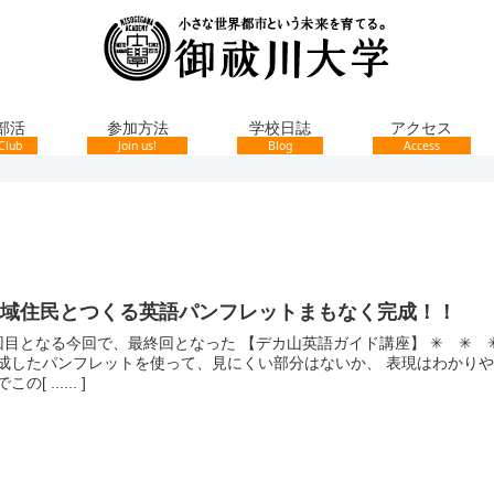
部活
参加方法
学校日誌
アクセス
Club
Join us!
Blog
Access
地域住民とつくる英語パンフレットまもなく完成！！
回目となる今回で、最終回となった 【デカ山英語ガイド講座】 ✳︎ ✳︎ ✳︎ ✳︎ 
成したパンフレットを使って、見にくい部分はないか、 表現はわかりや
この[ ...... ]