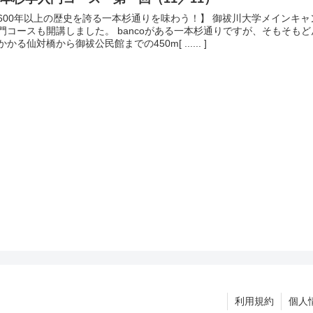
600年以上の歴史を誇る一本杉通りを味わう！】 御祓川大学メインキャン
門コースも開講しました。 bancoがある一本杉通りですが、そもそ
かかる仙対橋から御祓公民館までの450m[ ...... ]
利用規約
個人