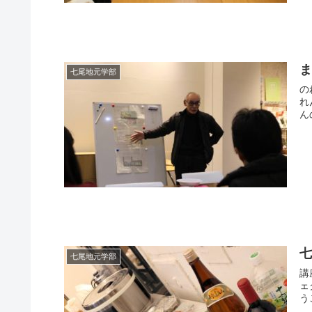
七尾地元学部
の
れ
ん
七
七尾地元学部
講
ェ
う