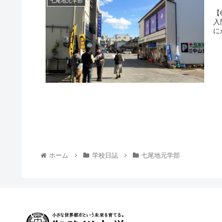
七尾地元学部
【
入
に
ホーム
学校日誌
七尾地元学部