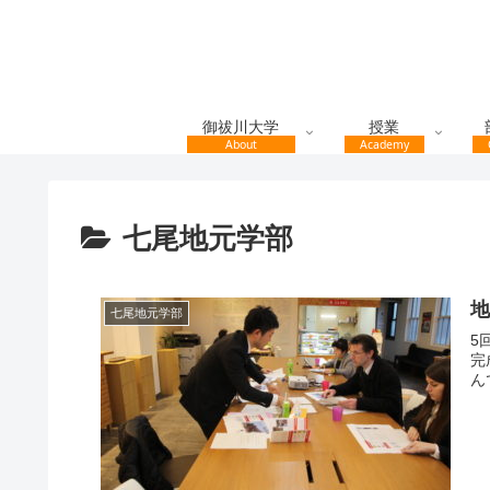
御祓川大学
授業
About
Academy
七尾地元学部
七尾地元学部
5
完
んで