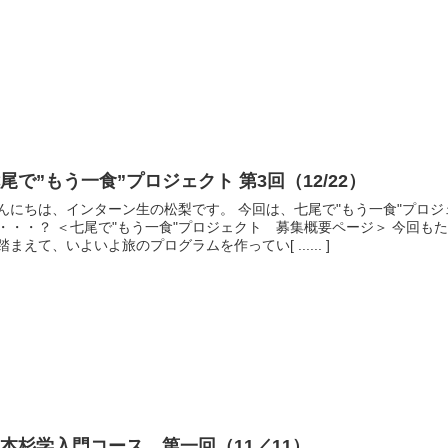
尾で”もう一食”プロジェクト 第3回（12/22）
んにちは、インターン生の松梨です。 今回は、七尾で"もう一食"プロジ
・・・？ ＜七尾で"もう一食"プロジェクト 募集概要ページ＞ 今回も
踏まえて、いよいよ旅のプログラムを作ってい[ ...... ]
本杉学入門コース 第一回（11／11）