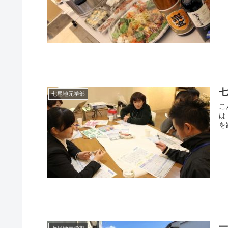
七
七尾地元学部
こ
は
を
一