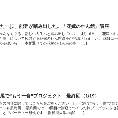
また一歩、能登が踏み出した。「花嫁のれん館」講座
れんをくぐる。新しい人生へと踏み出していく。 4月16日、「花嫁のれ
ん館」について勉強する花嫁のれん館講座が開講されました。 講師は一
の基礎から、一本杉通りでの花嫁のれん展の歩[ ...... ]
尾で”もう一食”プロジェクト 最終回（1/19）
座の内容に関してはこちらをご覧ください↓↓↓ ＜七尾で"もう一食"プロ
クトも最終回！ 最終回では、3回目の講座でつくった旅プログラムを改
ことでパーティー形式です！ 御祓川大学の学[ ...... ]