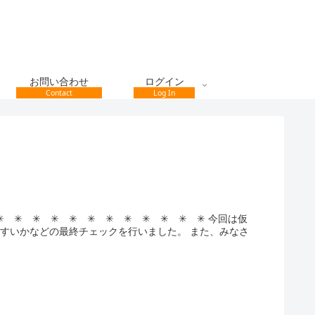
お問い合わせ
ログイン
Contact
Log In
✳︎ ✳︎ ✳︎ ✳︎ ✳︎ ✳︎ ✳︎ ✳︎ ✳︎ ✳︎ 今回は仮
すいかなどの最終チェックを行いました。 また、みなさ