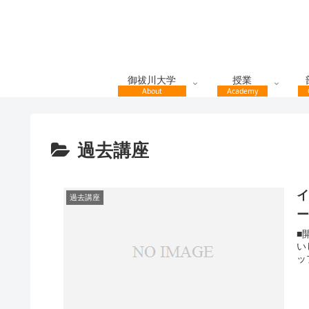
御祓川大学
授業
About
Academy
過去講座
過去講座
ー
■
い
ッ