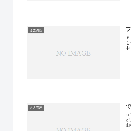
過去講座
ま
も
中
過去講座
≪
が
山