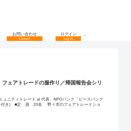
お問い合わせ
ログイン
Contact
Log In
、フェアトレードの服作り／帰国報告会シリ
み（コミュニティトレード al 代表、NPOバンク「ピースバンク
子付き) ■定 員 20名 野々市のフェアトレードショ