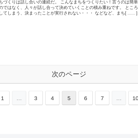
ちづくりは話し合いの連続だ。 こんなまちをつくりたい！言うのは簡単
のではなく、人々が話し合って決めていくことの積み重ねです。 とこ
してしまう、決まったことが実行されない・・・ などなど、まち[ ...... ]
次のページ
1
…
3
4
5
6
7
…
1