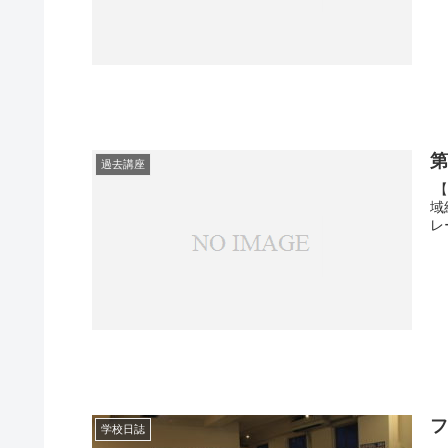
第
過去講座
【
域
レ
学校日誌