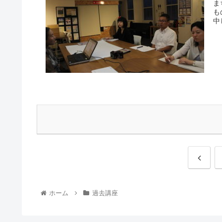
ま
も
中
ホーム
過去講座