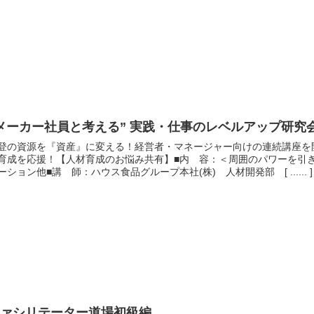
メーカー社員と考える” 実践・仕事のレベルアップ研究
登の資源を『資産』に変える！経営者・マネージャー向けの連続講座を
育成を応援！【人材育成のお悩み共有】■内 容：＜周囲のパワー
ーション他■講 師：ハウス食品グループ本社(株) 人材開発部 [ ...... ]
ファシリテーター道場初級編