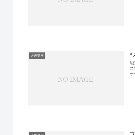
“
過去講座
能
ス
ケ