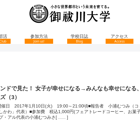
部活
参加方法
学校日誌
アクセス
Club
Join us!
Blog
Access
インドで見た！ 女子が幸せになる→みんなも幸せになる
ズ（3）
開催日 2017年1月10日(火) 19:00～21:00頃■報告者 小浦むつ
しかわ」代表）■参加費 税込1,000円(フェアトレードコーヒー、お菓
プ・アル代表の小浦むつみさ[ ...... ]