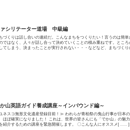
ファシリテーター道場 中級編
ちづくりは話し合いの連続だ。こんなまちをつくりたい！言うのは簡単
のではなく、人々が話し合って決めていくことの積み重ねです。ところ
してしまう、決まったことが実行されない・・・などなど、まちづくりの[ ...
でか山英語ガイド養成講座～インバウンド編～
ユネスコ無形文化遺産登録目前！≫ われらが青柏祭の曳山行事が日本
、ほぼ確実になりました！ これは、世界の皆さんにも「でか山」の魅力
を紹介するための講座を緊急開催します。 〇こんな人にオススメ[ ...... ]