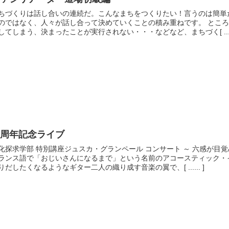
ちづくりは話し合いの連続だ。こんなまちをつくりたい！言うのは簡単
のではなく、人々が話し合って決めていくことの積み重ねです。 とこ
してしまう、決まったことが実行されない・・・などなど、まちづく[ ......
一周年記念ライブ
化探求学部 特別講座ジュスカ・グランペール コンサート ～ 六感が目覚
ランス語で「おじいさんになるまで」という名前のアコースティック・
りだしたくなるようなギター二人の織り成す音楽の翼で、[ ...... ]