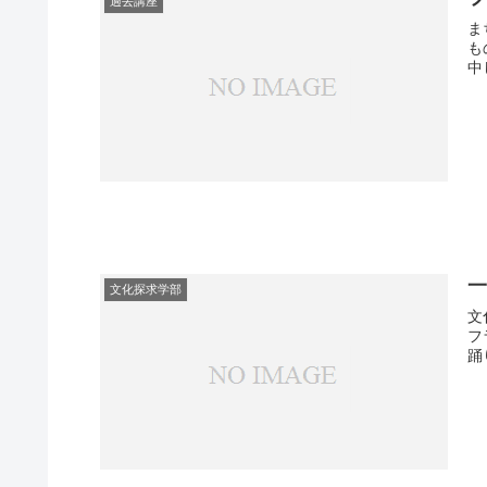
過去講座
ま
も
中
文化探求学部
文
フ
踊