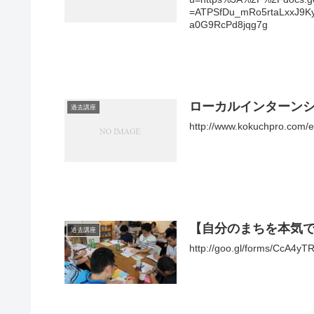
=ATPSfDu_mRo5rtaLxxJ9
a0G9RcPd8jqg7g
ローカルインターンシ
過去講座
http://www.kokuchpro.com/e
【自分のまちを本気
過去講座
http://goo.gl/forms/CcA4yT