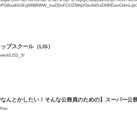
KyPGBoaKbSFq58BRWW_muD0xFCOZfWqXSiu9dGoDNREaivOdmLqhXTsc
ップスクール（LIS）
vent/LIS2_3/
でなんとかしたい！そんな公務員のための】スーパー公
RKsu