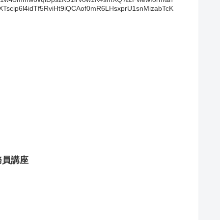
ip6l4idTf5RviHt9iQCAof0mR6LHsxprU1snMizabTcK
務員講座