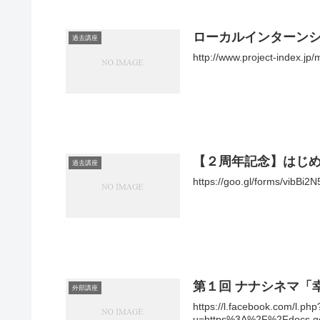
ローカルインターンシ
過去講座
http://www.project-index.j
【２周年記念】はじ
過去講座
https://goo.gl/forms/vibB
第１回 ナナシネマ「幸
外部講座
https://l.facebook.com/l.php
u=https%3A%2F%2Fdocs.