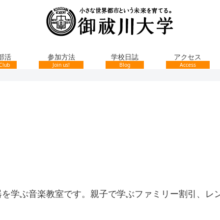
部活
参加方法
学校日誌
アクセス
Club
Join us!
Blog
Access
器を学ぶ音楽教室です。親子で学ぶファミリー割引、レ