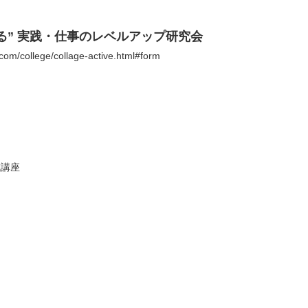
る” 実践・仕事のレベルアップ研究会
com/college/collage-active.html#form
成講座