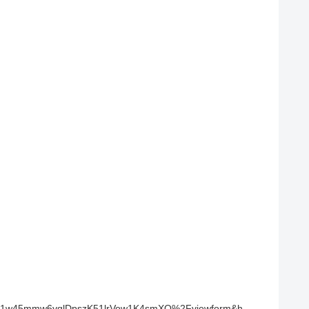
1w45mmw6vqlDpszK51lrVow1K4smXQ%2Fviewform&h