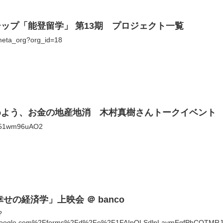
ップ「能登留学」 第13期 プロジェクト一覧
p/meta_org?org_id=18
めよう、お金の地産地消 木村真樹さんトークイベント
i2N51wm96uAO2
せの経済学」上映会 ＠ banco
?
google.com%2Fforms%2Fd%2Fe%2F1FAIpQLSdlpLavmEqfPhCOTMRJ