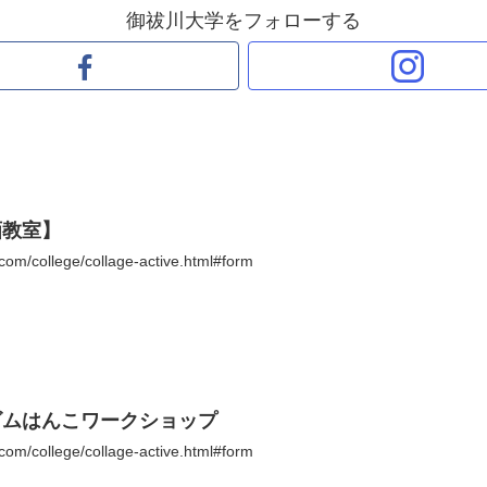
御祓川大学をフォローする
画教室】
com/college/collage-active.html#form
ゴムはんこワークショップ
com/college/collage-active.html#form