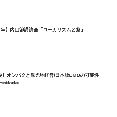
周年】内山節講演会「ローカリズムと祭」
会】オンパクと観光地経営/日本版DMOの可能性
vent/kanko/