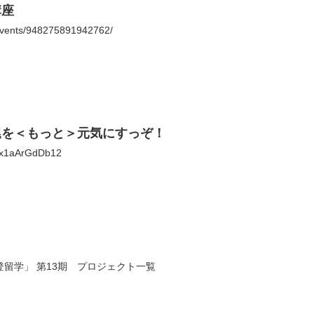
講座
events/948275891942762/
尾を＜もっと＞元気にすっぞ！
mfx1aArGdDb12
留学」 第13期 プロジェクト一覧