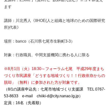
ます
講師：川北秀人《IIHOE(人と組織と地球のための国際研究
所)代表》
場所：banco（石川県七尾市生駒町3-3）
対象：行政職員、中間支援機関に携わる人に限る
※
8月1日（火）18:30～フォーラム七尾 平成29
年度まち
づくり市民講座「どうする地域づくり！！行政依
存からの
脱却」（無料）に参加された方が対象です。
（8/
1の講座申込先：七尾市地域づくり支援課 TEL 0767-
53-8633 e-mail chiiki
-d@city.nanao.lg.jp）
定員：16名（先着順）