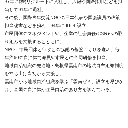
87年に(株)リクルートに入社し、広報や国際採用などを担
当して91年に退社。
その後、国際青年交流NGOの日本代表や国会議員の政策
担当秘書などを務め、94年にIIHOE設立。
市民団体のマネジメントや、企業の社会責任(CSR)への取
り組みを支援するとともに、
NPO・市民団体と行政との協働の基盤づくりを進め、毎
年約60の自治体で職員や市民との合同研修を担当。
地域自治組織の先進地・島根県雲南市の地域自主組織制度
を立ち上げ当初から支援し、
雲南市から地域自治組織を学ぶ「雲南ゼミ」設立を呼びか
け、全国の自治体が住民自治のあり方を学んでいる。