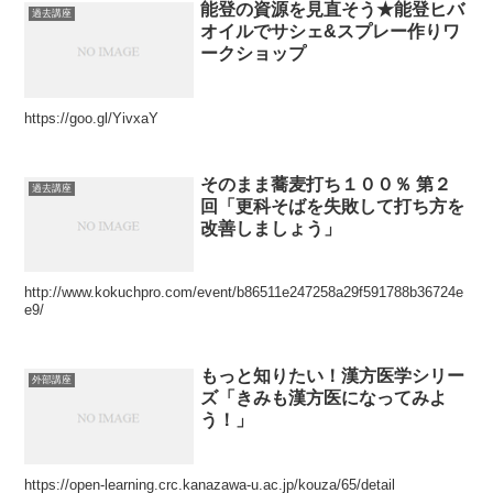
能登の資源を見直そう★能登ヒバ
過去講座
オイルでサシェ&スプレー作りワ
ークショップ
https://goo.gl/YivxaY
そのまま蕎麦打ち１００％ 第２
過去講座
回「更科そばを失敗して打ち方を
改善しましょう」
http://www.kokuchpro.com/event/b86511e247258a29f591788b36724e
e9/
もっと知りたい！漢方医学シリー
外部講座
ズ「きみも漢方医になってみよ
う！」
https://open-learning.crc.kanazawa-u.ac.jp/kouza/65/detail