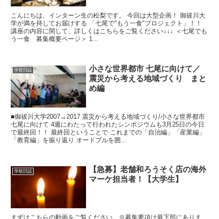
こんにちは、インターン生の松梨です。 今回は大型企画！ 御祓川大
学が満を持してお届けする 「七尾で"もう一食"プロジェクト」！！
講座の内容に関して、詳しくはこちらをご覧ください↓↓↓ ＜七尾でも
う一食 募集概要ページ＞ 1...
小さな世界都市 七尾に向けて／
学校日誌
震災から考える地域づくり まと
め編
■御祓川大学2007→2017 震災から考える地域づくり/小さな世界都市
七尾に向けて 4週にわたって行われたシンポジウムも3月25日の今日
で最終回！！ 最終回ということで これまでの「自治編」「産業編」
「教育編」を振り返り オードブルを囲...
【急募】老舗和ろうそく店の海外
学校日誌
マーケ担当者！【大学生】
まずはこちらの動画をご覧ください。※募集要項は最下部にありま