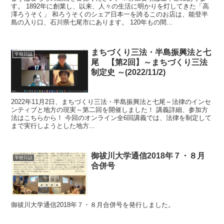
す。 1892年に創業し、以来、人々の生活に明かりを灯してきた「高
澤ろうそく」 和ろうそくのシェア日本一を誇るこのお店は、能登半
島の入り口、石川県七尾市にあります。 120年もの間...
まちづくり三法・半島振興法と七
学校日誌
尾 【第2回】～まちづくり三法
制定史 ～(2022/11/2)
2022年11月2日、まちづくり三法・半島振興法と七尾～法律のインセ
ンティブと地方の現実～第二回を開催しました！ 講義詳細、参加方
法はこちらから！ 今回のオンライン全6回講義では、法律を制定して
まで実行しようとした地方...
御祓川大学通信2018年７・８月
学校日誌
合併号
御祓川大学通信2018年７・８月合併号を発行しました。