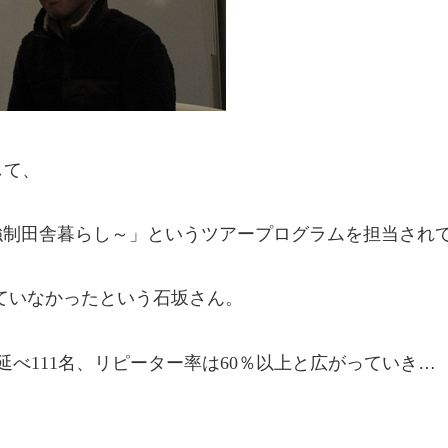
して、
強制田舎暮らし～」というツアープログラムを担当され
ていなかったという石坂さん。
延べ
111
名、リピーター率は
60
％以上と広がっていき…