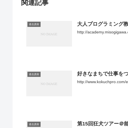
関連記事
大人プログラミング
過去講座
http://academy.misogigawa.
好きなまちで仕事を
過去講座
http://www.kokuchpro.com/ev
第15回狂犬ツアー＠
過去講座