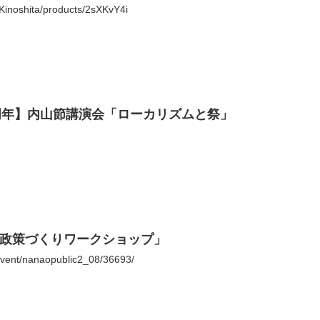
hiKinoshita/products/2sXKvY4i
周年】内山節講演会「ローカリズムと祭」
「政策づくりワークショップ」
event/nanaopublic2_08/36693/