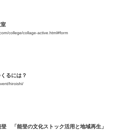
教室
com/college/collage-active.html#form
つくるには？
ent/hiroishi/
能登 「能登の文化ストック活用と地域再生」