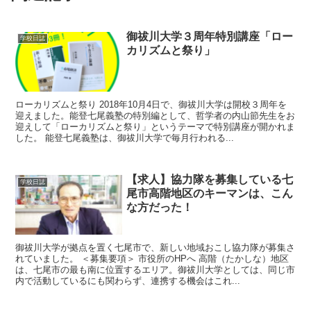
御祓川大学３周年特別講座「ロー
学校日誌
カリズムと祭り」
ローカリズムと祭り 2018年10月4日で、御祓川大学は開校３周年を
迎えました。能登七尾義塾の特別編として、哲学者の内山節先生をお
迎えして「ローカリズムと祭り」というテーマで特別講座が開かれま
した。 能登七尾義塾は、御祓川大学で毎月行われる...
【求人】協力隊を募集している七
学校日誌
尾市高階地区のキーマンは、こん
な方だった！
御祓川大学が拠点を置く七尾市で、新しい地域おこし協力隊が募集さ
れていました。 ＜募集要項＞ 市役所のHPへ 高階（たかしな）地区
は、七尾市の最も南に位置するエリア。御祓川大学としては、同じ市
内で活動しているにも関わらず、連携する機会はこれ...