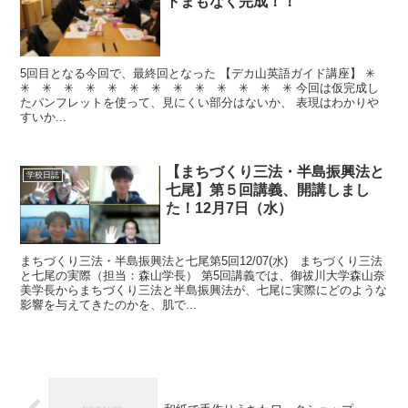
トまもなく完成！！
5回目となる今回で、最終回となった 【デカ山英語ガイド講座】 ✳︎
✳︎ ✳︎ ✳︎ ✳︎ ✳︎ ✳︎ ✳︎ ✳︎ ✳︎ ✳︎ ✳︎ ✳︎ ✳︎ 今回は仮完成し
たパンフレットを使って、見にくい部分はないか、 表現はわかりや
すいか...
【まちづくり三法・半島振興法と
学校日誌
七尾】第５回講義、開講しまし
た！12月7日（水）
まちづくり三法・半島振興法と七尾第5回12/07(水) まちづくり三法
と七尾の実際（担当：森山学長） 第5回講義では、御祓川大学森山奈
美学長からまちづくり三法と半島振興法が、七尾に実際にどのような
影響を与えてきたのかを、肌で...