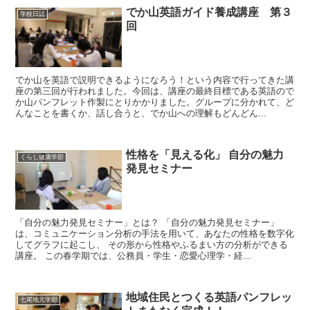
でか山英語ガイド養成講座 第３
学校日誌
回
でか山を英語で説明できるようになろう！という内容で行ってきた講
座の第三回が行われました。今回は、講座の最終目標である英語ので
か山パンフレット作製にとりかかりました。グループに分かれて、ど
んなことを書くか、話し合うと、でか山への理解もどんどん...
性格を「見える化」 自分の魅力
くらし健康学部
発見セミナー
「自分の魅力発見セミナー」とは？ 「自分の魅力発見セミナー」
は、コミュニケーション分析の手法を用いて、あなたの性格を数字化
してグラフに起こし、 その形から性格やふるまい方の分析ができる
講座。 この春学期では、公務員・学生・恋愛心理学・経...
地域住民とつくる英語パンフレッ
七尾地元学部