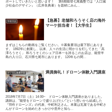
ポートしていきたいと思います！ 第6期能登七尾義塾では『人口減
少社会のデザイン』（広井良典著）を題材にみん...
【急募】老舗和ろうそく店の海外
学校日誌
マーケ担当者！【大学生】
まずはこちらの動画をご覧ください。※募集要項は最下部にありま
す。 1892年に創業し、以来、人々の生活に明かりを灯してきた「高
澤ろうそく」 和ろうそくのシェア日本一を誇るこのお店は、能登半
島の入り口、石川県七尾市にあります。 120年もの間...
満員御礼！ドローン体験入門講座
デジタル教養学部
2018年7月7日（土）14:00~ ドローン体験入門講座がありました。
講師は、"能登をドローンで盛り上げたい"という想いから結成した
『羽咋ドローンズ』の代表、中町利之さん。本業は瓦屋である中町さ
んがドローンを始めたきっかけや意外と知ら...