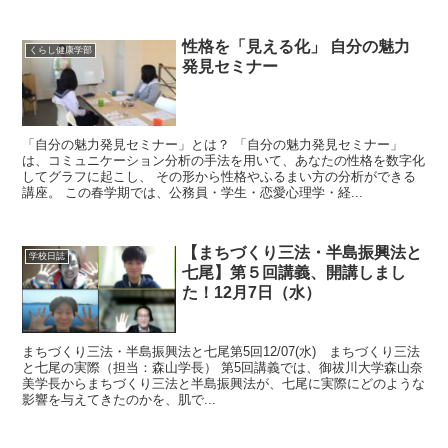
性格を「見える化」 自分の魅力
くらし健康学部
発見セミナー
「自分の魅力発見セミナー」とは？ 「自分の魅力発見セミナー」
は、コミュニケーション分析の手法を用いて、あなたの性格を数字化
してグラフに起こし、 その形から性格やふるまい方の分析ができる
講座。 この春学期では、公務員・学生・恋愛心理学・経...
【まちづくり三法・半島振興法と
学校日誌
七尾】第５回講義、開講しまし
た！12月7日（水）
まちづくり三法・半島振興法と七尾第5回12/07(水) まちづくり三法
と七尾の実際（担当：森山学長） 第5回講義では、御祓川大学森山奈
美学長からまちづくり三法と半島振興法が、七尾に実際にどのような
影響を与えてきたのかを、肌で...