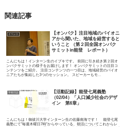
関連記事
【オンパク】注目地域のパイオニ
イベント
アから聞いた、地域を経営すると
いうこと （第２回全国オンパク
サミットin能登 レポート）
こんにちは！インターン生のイブキです。 前回に引き続き第２回オ
ンパクサミットの様子をお届けします！ オンパクサミットの注目コ
ンテンツをご紹介。 注目コンテンツの一つ目は、地域経営のパイオ
ニアたちが集結した3つのセッション。 スピーカーもモ...
【活動記録】能登七尾義塾
学校日誌
（02/04）「人口減少社会のデザ
イン 第6章」
こんにちは！御祓川大学インターン生の佐藤南海です！ 能登七尾
義塾にて''毎週木曜日7時''からやっている、朝活についてこれからレ