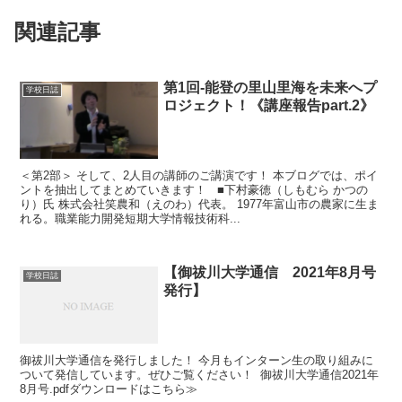
関連記事
第1回-能登の里山里海を未来へプ
学校日誌
ロジェクト！《講座報告part.2》
＜第2部＞ そして、2人目の講師のご講演です！ 本ブログでは、ポイ
ントを抽出してまとめていきます！ ■下村豪徳（しもむら かつの
り）氏 株式会社笑農和（えのわ）代表。 1977年富山市の農家に生ま
れる。職業能力開発短期大学情報技術科...
【御祓川大学通信 2021年8月号
学校日誌
発行】
御祓川大学通信を発行しました！ 今月もインターン生の取り組みに
ついて発信しています。ぜひご覧ください！ 御祓川大学通信2021年
8月号.pdfダウンロードはこちら≫