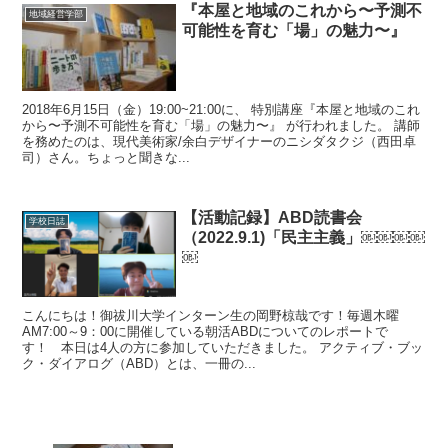
『本屋と地域のこれから〜予測不
地域経営学部
可能性を育む「場」の魅力〜』
2018年6月15日（金）19:00~21:00に、 特別講座『本屋と地域のこれ
から〜予測不可能性を育む「場」の魅力〜』 が行われました。 講師
を務めたのは、現代美術家/余白デザイナーのニシダタクジ（西田卓
司）さん。ちょっと聞きな...
【活動記録】ABD読書会
学校日誌
（2022.9.1)「民主主義」￼￼￼￼
￼
こんにちは！御祓川大学インターン生の岡野椋哉です！毎週木曜
AM7:00～9：00に開催している朝活ABDについてのレポートで
す！ 本日は4人の方に参加していただきました。 アクティブ・ブッ
ク・ダイアログ（ABD）とは、一冊の...