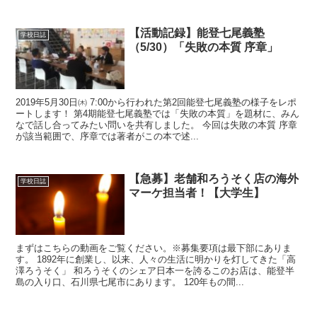
【活動記録】能登七尾義塾
学校日誌
（5/30）「失敗の本質 序章」
2019年5月30日㈭ 7:00から行われた第2回能登七尾義塾の様子をレポ
ートします！ 第4期能登七尾義塾では「失敗の本質」を題材に、みん
なで話し合ってみたい問いを共有しました。 今回は失敗の本質 序章
が該当範囲で、序章では著者がこの本で述...
【急募】老舗和ろうそく店の海外
学校日誌
マーケ担当者！【大学生】
まずはこちらの動画をご覧ください。※募集要項は最下部にありま
す。 1892年に創業し、以来、人々の生活に明かりを灯してきた「高
澤ろうそく」 和ろうそくのシェア日本一を誇るこのお店は、能登半
島の入り口、石川県七尾市にあります。 120年もの間...