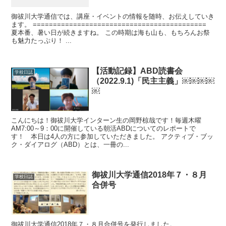
御祓川大学通信では、講座・イベントの情報を随時、お伝えしていき
ます。 ===========================================
夏本番、暑い日が続きますね。 この時期は海も山も、もちろんお祭
も魅力たっぷり！ ...
【活動記録】ABD読書会
学校日誌
（2022.9.1)「民主主義」￼￼￼￼
￼
こんにちは！御祓川大学インターン生の岡野椋哉です！毎週木曜
AM7:00～9：00に開催している朝活ABDについてのレポートで
す！ 本日は4人の方に参加していただきました。 アクティブ・ブッ
ク・ダイアログ（ABD）とは、一冊の...
御祓川大学通信2018年７・８月
学校日誌
合併号
御祓川大学通信2018年７・８月合併号を発行しました。