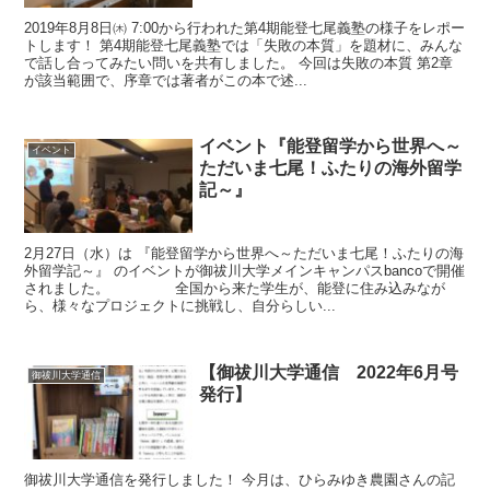
2019年8月8日㈭ 7:00から行われた第4期能登七尾義塾の様子をレポー
トします！ 第4期能登七尾義塾では「失敗の本質」を題材に、みんな
で話し合ってみたい問いを共有しました。 今回は失敗の本質 第2章
が該当範囲で、序章では著者がこの本で述...
イベント『能登留学から世界へ～
イベント
ただいま七尾！ふたりの海外留学
記～』
2月27日（水）は 『能登留学から世界へ～ただいま七尾！ふたりの海
外留学記～』 のイベントが御祓川大学メインキャンパスbancoで開催
されました。 全国から来た学生が、能登に住み込みなが
ら、様々なプロジェクトに挑戦し、自分らしい...
【御祓川大学通信 2022年6月号
御祓川大学通信
発行】
御祓川大学通信を発行しました！ 今月は、ひらみゆき農園さんの記