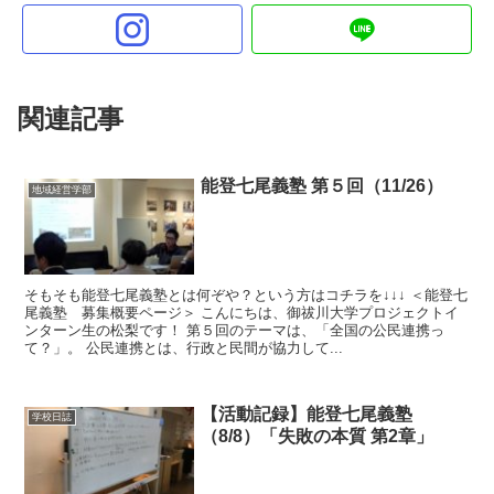
関連記事
能登七尾義塾 第５回（11/26）
地域経営学部
そもそも能登七尾義塾とは何ぞや？という方はコチラを↓↓↓ ＜能登七
尾義塾 募集概要ページ＞ こんにちは、御祓川大学プロジェクトイ
ンターン生の松梨です！ 第５回のテーマは、「全国の公民連携っ
て？」。 公民連携とは、行政と民間が協力して...
【活動記録】能登七尾義塾
学校日誌
（8/8）「失敗の本質 第2章」