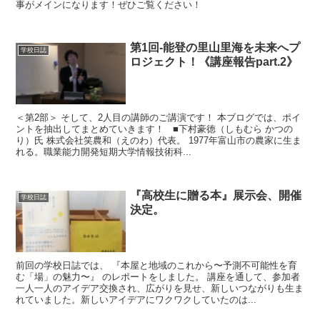
事がメインになります！ぜひご覧ください！
第1回-能登の里山里海を未来へプ
学校日誌
ロジェクト！《講座報告part.2》
＜第2部＞ そして、2人目の講師のご講演です！ 本ブログでは、ポイ
ントを抽出してまとめていきます！ ■下村豪徳（しもむら かつの
り）氏 株式会社笑農和（えのわ）代表。 1977年富山市の農家に生ま
れる。職業能力開発短期大学情報技術科...
『高校生に贈る本』展示会、開催
学校日誌
決定。
前回の学校日誌では、 『本屋と地域のこれから〜予測不可能性を育
む「場」の魅力〜』 のレポートをしました。 講座を通して、参加者
一人一人のアイデア交換され、広がりを見せ、新しいつながりも生ま
れていました。新しいアイデアにワクワクしていたのは...