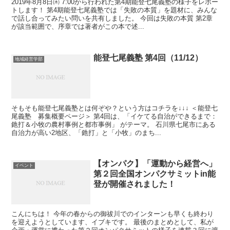
2019年8月8日㈭ 7:00から行われた第4期能登七尾義塾の様子をレポー
トします！ 第4期能登七尾義塾では「失敗の本質」を題材に、みんな
で話し合ってみたい問いを共有しました。 今回は失敗の本質 第2章
が該当範囲で、序章では著者がこの本で述...
能登七尾義塾 第4回（11/12）
地域経営学部
そもそも能登七尾義塾とは何ぞや？という方はコチラを↓↓↓ ＜能登七
尾義塾 募集概要ページ＞ 第4回は、「イケてる自治ができるまで：
釶打＆小牧の農村事例と都市事例」 がテーマ。 石川県七尾市にある
自治力が高い2地区、「釶打」と「小牧」のまち...
【オンパク】「運動から経営へ」
イベント
第２回全国オンパクサミットin能
登が開催されました！
こんにちは！ 今年の春からの御祓川でのインターンも早くも終わり
を迎えようとしています、イブキです。 最後のまとめとして、私が