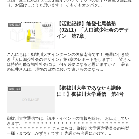
企画・運営に携わった第２回オンパクサミットの様子を連載３回に渡
り、お届けしようと思います！ そもそもオンパク...
【活動記録】能登七尾義塾
学校日誌
（02/11）「人口減少社会のデザ
イン 第7章」
こんにちは！御祓川大学インターンの佐藤南海です！ 先週に引き続
き『人口減少社会のデザイン』第7章のレポートをします！ 皆さん
は持続可能な福祉社会には、何が必要になると思いますか？ 著者
の広井さんは、現在の日本において遠いものになっ...
【御祓川大学であなたも講師
学校日誌
に！】御祓川大学通信 第4号
御祓川大学通信では、講座・イベントの情報を随時、 お伝えしてい
きます。 ＊＊＊＊＊＊＊＊＊＊＊＊＊＊＊＊＊＊＊＊＊＊＊＊＊＊
＊＊＊＊＊＊＊＊＊＊＊ こんにちは、御祓川大学運営委員会の松梨
一揮（まつなしかずき）です！ 先週から今週にかけて、...