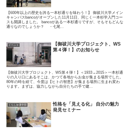
【600年以上の歴史を誇る一本杉通りを味わう！】 御祓川大学メイン
キャンパスbancoがオープンした11月11日、同じく一本杉学入門コー
スも開講しました。 bancoがある一本杉通りですが、そもそもどんな
通りなのでしょうか？ ・七尾...
【御祓川大学プロジェクト、WS
イベント
第４弾！】のお知らせ
【御祓川大学プロジェクト、WS第４弾！】＜1933→2015＞一本杉通
りの入り口にあるそこは、かつて各地からお金が集まる場所でした。
80年の時を経て、今度は【ヒトの智恵】が集まる場所に生まれ変わ
ります。まずは、協力しながら自分たちの手で建...
性格を「見える化」 自分の魅力
くらし健康学部
発見セミナー