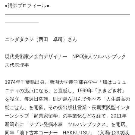
●講師プロフィール●
——————————————————————————
———————
ニシダタクジ（西田 卓司）さん
現代美術家／余白デザイナー NPO法人ツルハシブック
ス代表理事
1974年千葉県出身。新潟大学農学部在学中「畑はコミュ
ニティの拠点になる」と直感し、1999年「まきどき村」
を設立。毎週日曜朝、囲炉裏を囲んで食べる「人生最高の
朝ごはん」を開催。その後出版社営業・長期実践型インタ
ーンシップ「起業家留学」の事業化などを経て、2011年
新潟市に「ジブン発掘本屋 ツルハシブックス」を開店、
同年「地下古本コーナー HAKKUTSU」（入場は29歳以