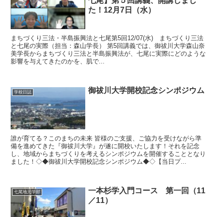
七尾】第５回講義、開講しまし
た！12月7日（水）
まちづくり三法・半島振興法と七尾第5回12/07(水) まちづくり三法
と七尾の実際（担当：森山学長） 第5回講義では、御祓川大学森山奈
美学長からまちづくり三法と半島振興法が、七尾に実際にどのような
影響を与えてきたのかを、肌で...
御祓川大学開校記念シンポジウム
学校日誌
誰が育てる？このまちの未来 皆様のご支援、ご協力を受けながら準
備を進めてきた『御祓川大学』が遂に開校いたします！それを記念
し、地域からまちづくりを考えるシンポジウムを開催することとなり
ました！◇◆御祓川大学開校記念シンポジウム◆◇【当日プ...
一本杉学入門コース 第一回（11
七尾地元学部
／11）