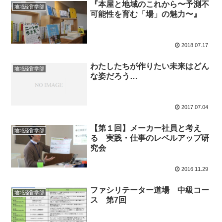
『本屋と地域のこれから〜予測不
地域経営学部
可能性を育む「場」の魅力〜』
2018.07.17
わたしたちが作りたい未来はどん
地域経営学部
な姿だろう…
2017.07.04
【第１回】メーカー社員と考え
地域経営学部
る 実践・仕事のレベルアップ研
究会
2016.11.29
ファシリテーター道場 中級コー
地域経営学部
ス 第7回